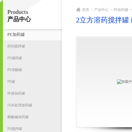
首页
>
产品中心
>
PE加药罐
>
Products
宁波君益塑业有限公司
产品中心
2立方溶药搅拌罐 
PE加药罐
首
药剂搅拌罐
PE储药罐
PE溶解罐
PE罐
环保加药罐
污水处理加药罐
耐酸碱加药罐
PE搅拌罐