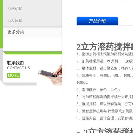
PE溶药罐
PE反应罐
产品介绍
更多分类
2立方溶药搅拌罐
1、搅拌加药桶由滚塑加药桶体与液
2、加药桶采用进口PE原料，一次
联系我们
CONTACT US
3、桶体主材：进口聚乙烯；桶身可
MORE
4、规格齐全，有40L， 80L， 100L，120
10000L
4、常用颜色：黄色、白色；
5、与加药桶配套的搅拌机分为正搅
6、该搅拌桶，可以整套选购，亦可
7、整套搅拌机可与 计量泵或加药
8、规格齐全，设计合理，安装移动
2立方溶药搅拌