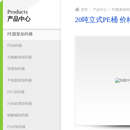
首页
>
产品中心
>
PE圆形加
Products
宁波君益塑业有限公司
产品中心
20吨立式PE桶 价
PE圆形加药桶
首
PE加药桶
次氯酸钠加药桶
滚塑加药桶
平底圆形加药桶
PAC加药桶
污水处理加药桶
耐酸碱加药桶
PAM加药桶