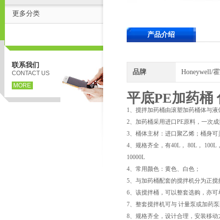
更多分类
产品介绍
联系我们
品牌
Honeywell
CONTACT US
MORE
平底PE加药桶
1、搅拌加药桶由滚塑加药桶体与液
2、加药桶采用进口PE原料，一次
3、桶体主材：进口聚乙烯；桶身可
4、规格齐全，有40L， 80L， 100L，120
10000L
4、常用颜色：黄色、白色；
5、与加药桶配套的搅拌机分为正搅
6、该搅拌桶，可以整套选购，亦可
7、整套搅拌机可与 计量泵或加药
8、规格齐全，设计合理，安装移动