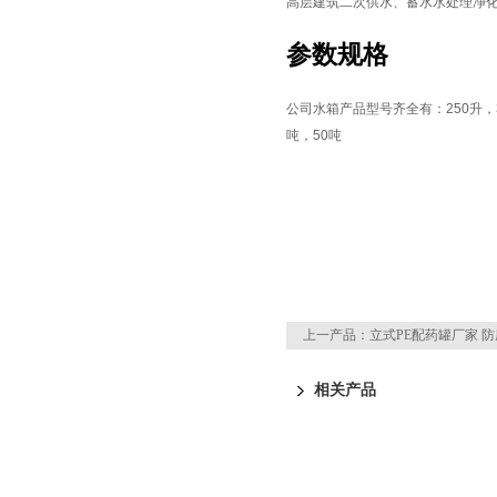
高层建筑二次供水、蓄水水处理净
参数规格
公司水箱产品型号齐全有：
250
升，
吨，
50
吨
上一产品：
立式PE配药罐厂家 防腐
相关产品