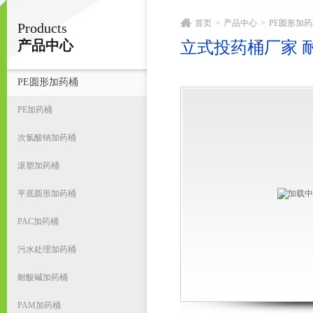
首页
>
产品中心
>
PE圆形加
Products
宁波君益塑业有限公司
产品中心
立式投药桶厂家 
PE圆形加药桶
首
PE加药桶
次氯酸钠加药桶
滚塑加药桶
平底圆形加药桶
PAC加药桶
污水处理加药桶
耐酸碱加药桶
PAM加药桶