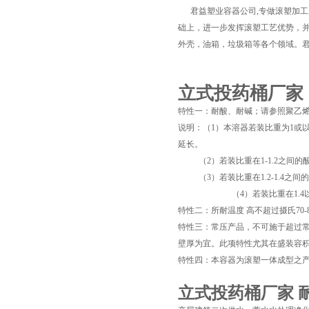
君益塑业容器公司,专做滚塑加工
础上，进一步发挥滚塑工艺优势，
外壳，油箱，垃圾箱等各个领域。
立式投药桶厂家 
特性一：耐酸、耐碱；请参照聚乙
说明：（1）本溶器若装比重为1或
延长。
（2）若装比重在1-1.2之间的
页
（3）若装比重在1.2-1.4之间
（4）若装比重在1.4以上
特性二：所耐温度 高不超过摄氏70
特性三：常压产品，不可施于超过常
壁厚为宜。此项特性尤其在盛装容积超
特性四：本容器为滚塑一体成型之
立式投药桶厂家 