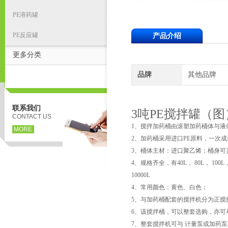
PE溶药罐
PE反应罐
产品介绍
更多分类
品牌
其他品牌
联系我们
3吨PE搅拌罐（图
CONTACT US
1、搅拌加药桶由滚塑加药桶体与液
MORE
2、加药桶采用进口PE原料，一次
3、桶体主材：进口聚乙烯；桶身可
4、规格齐全，有40L， 80L， 100L，120
10000L
4、常用颜色：黄色、白色；
5、与加药桶配套的搅拌机分为正搅
6、该搅拌桶，可以整套选购，亦可
7、整套搅拌机可与 计量泵或加药