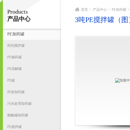
首页
>
产品中心
>
PE加药罐
>
Products
宁波君益塑业有限公司
产品中心
3吨PE搅拌罐（图
PE加药罐
首
药剂搅拌罐
PE储药罐
PE溶解罐
PE罐
环保加药罐
污水处理加药罐
耐酸碱加药罐
PE搅拌罐