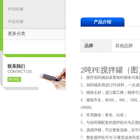
PE溶药罐
PE反应罐
产品介绍
更多分类
品牌
其他品牌
联系我们
2吨PE搅拌罐（图
CONTACT US
1、搅拌加药桶由滚塑加药桶体与液
MORE
2、加药桶采用进口PE原料，一次
3、桶体主材：进口聚乙烯；桶身可
4、规格齐全，有40L， 80L， 100L，120
10000L
4、常用颜色：黄色、白色；
5、与加药桶配套的搅拌机分为正搅
6、该搅拌桶，可以整套选购，亦可
7、整套搅拌机可与 计量泵或加药