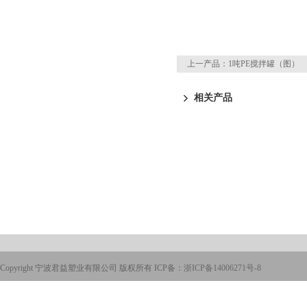
上一产品：
1吨PE搅拌罐（图）
相关产品
Copyright 宁波君益塑业有限公司 版权所有 ICP备：
浙ICP备14006271号-8