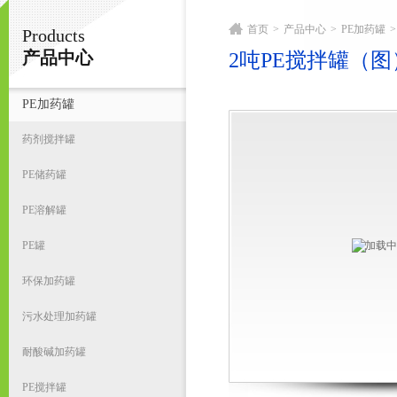
首页
>
产品中心
>
PE加药罐
>
Products
宁波君益塑业有限公司
产品中心
2吨PE搅拌罐（图
PE加药罐
首
药剂搅拌罐
PE储药罐
PE溶解罐
PE罐
环保加药罐
污水处理加药罐
耐酸碱加药罐
PE搅拌罐