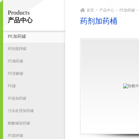
首页
>
产品中心
>
PE加药罐
>
Products
宁波君益塑业有限公司
产品中心
药剂加药桶
PE加药罐
首
药剂搅拌罐
PE储药罐
PE溶解罐
PE罐
环保加药罐
污水处理加药罐
耐酸碱加药罐
PE搅拌罐