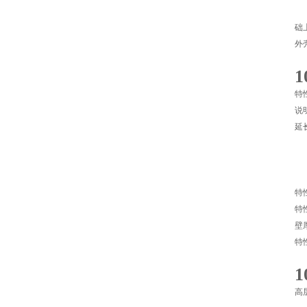
君
础
外
特
说
延
（
（
页
（
特
特
壁
特
高