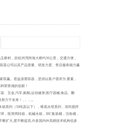
玉桥村，距杭州湾跨海大桥约30公里，交通方便，
业容器公司以其产品质量、研发力度、售后服务能力赢
家双赢。君益滚塑容器，坚持以客户需求为 要素，
感和荣誉感的创新！
五金,汽车,船舶;运动健身;医疗器械;食品、酿
力于未来！ ,，，,。
箱系列（50吨及以下），锥底水塔系列，溶药搅拌
球，医用周转箱，机械水箱，IBC集装桶，活鱼桶，
断扩大;度不断提高,许多国内外高精技术机构也多