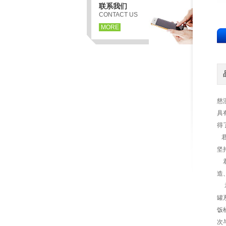
联系我们
CONTACT US
MORE
慈
具
得
君
坚
君
造
君
罐
饭
次