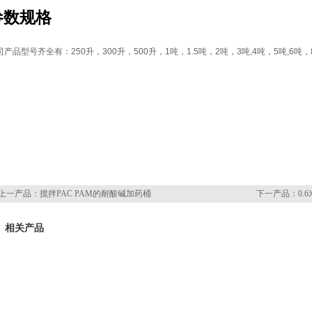
参数规格
司产品型号齐全有：
250
升，
300
升，
500
升，
1
吨，
1.5
吨，
2
吨，
3
吨
,4
吨，
5
吨
,6
吨，
上一产品：
搅拌PAC PAM的耐酸碱加药桶
下一产品：
0.
相关产品