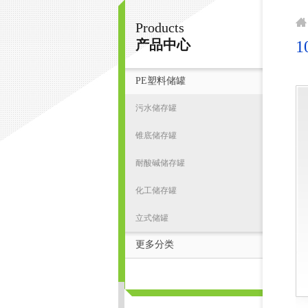
Products
宁波君益塑业有限公司
产品中心
PE塑料储罐
首
污水储存罐
锥底储存罐
耐酸碱储存罐
化工储存罐
立式储罐
更多分类