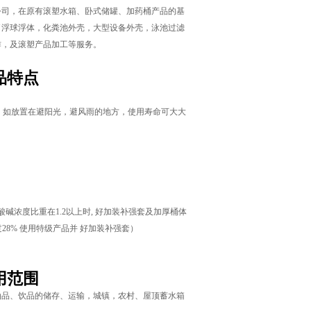
公司，在原有滚塑水箱、卧式储罐、加药桶产品的基
了浮球浮体，化粪池外壳，大型设备外壳，泳池过滤
作，及滚塑产品加工等服务。
品特点
上，如放置在避阳光，避风雨的地方，使用寿命可大大
浓度比重在1.2以上时, 好加装补强套及加厚桶体
28% 使用特级产品并 好加装补强套）
用范围
油品、饮品的储存、运输，城镇，农村、屋顶蓄水箱