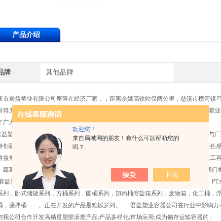
产品介绍
品牌
其他品牌
溪市君益塑业有限公司座落在经济厂家，，距离余姚高铁站仅两公里，慈溪市横河镇乌
有得天独厚的地理优势。,公司引进欧洲 早的滚塑工艺和技术,自身实力雄厚，君益塑
了广大用户的信任。
欢迎您！
益塑业正致力于进一步开发新产品，致力于中国滚塑行业的世界化，致力于客户与厂
来自局域网的朋友！有什么可以帮助您的
持创新，不仅是产品的创新，是服务于该行业的创新，也是一种对于滚塑行业的责任
吗？
益塑业容器公司产品应用于高层建筑二次供水、蓄水、水处理、环保、电子、化工容器、
、蔬菜腌制冷冻、温室.园艺浇灌、纺织印染等众多行业。感谢广大用户的信赖，我们将努
益塑业容器公司现有产品包括：浮球浮体系列，泳池过滤外壳，滚塑油箱系列，PT水
系列，卧式储罐系列，方桶系列，圆桶系列，加药桶溶盐箱系列，废物箱，化工桶，浮
桶，搅拌桶……。正在开发的产品是难以罗列。 君益塑业容器公司在行业中影响力不
与我公司合作开发高精度塑胶滚塑产品;产品多样化;市场应用;成为储存运输容器的 ;