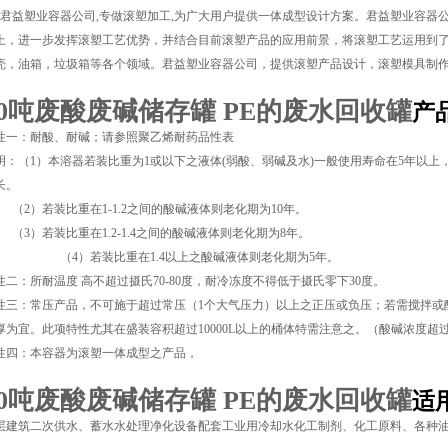
益塑业容器公司,专做滚塑加工,为广大用户提供一体成型设计方案。君益塑业容器
上，进一步发挥滚塑工艺优势，并结合目前滚塑产品的应用前景，将滚塑工艺运用到
壳，油箱，垃圾箱等各个领域。君益塑业容器公司，提供滚塑产品设计，滚塑模具制
10吨废酸废碱储存罐 PE的废水回收罐
产
性一：耐酸、耐碱；请参照聚乙烯耐药品性表
明：（1）本溶器若装比重为1或以下之液体(弱酸、弱碱及水)一般使用寿命在5年以
长。
2）若装比重在1-1.2之间的酸碱液体则老化期为
10
年。
3）若装比重在1.2-1.4之间的酸碱液体则老化期为
8
年。
4）若装比重在1.4以上之酸碱液体则老化期为
5
年。
性二：所耐温度 高不超过摄氏70-80度，耐冷冻度不得低于摄氏零下30度。
性三：常压产品，不可施于超过常压（1个大气压力）以上之正压或负压；若需搅拌或酸碱
厚为宜。此项特性尤其在盛装容积超过10000L以上的桶体特需注意之。（
酸碱
浓度超过
性四：本容器为滚塑一体成型之产品，
10吨废酸废碱储存罐 PE的废水回收罐
适
层建筑二次供水、蓄水水处理净化设备配套工业用冷却水化工制剂、化工原料、各种