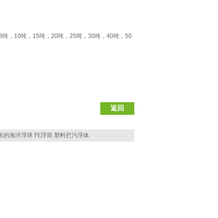
8
吨，
10
吨，
15
吨，
20
吨，
25
吨，
30
吨，
40
吨，
50
返回
6米的海洋浮球 PE浮筒 塑料拦污浮体