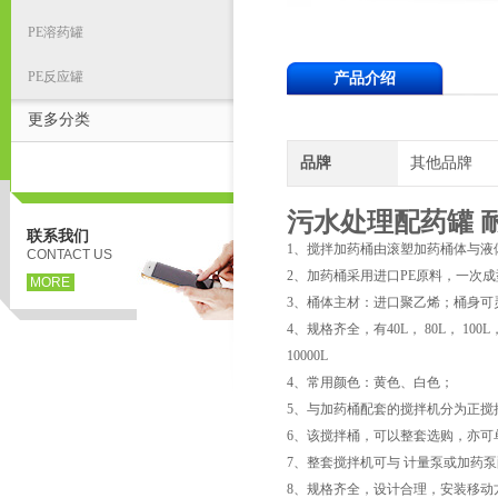
PE溶药罐
PE反应罐
产品介绍
更多分类
品牌
其他品牌
污水处理配药罐 
联系我们
1、搅拌加药桶由滚塑加药桶体与液
CONTACT US
2、加药桶采用进口PE原料，一次
MORE
3、桶体主材：进口聚乙烯；桶身可
4、规格齐全，有40L， 80L， 100L，120
10000L
4、常用颜色：黄色、白色；
5、与加药桶配套的搅拌机分为正搅
6、该搅拌桶，可以整套选购，亦可
7、整套搅拌机可与 计量泵或加药
8、规格齐全，设计合理，安装移动