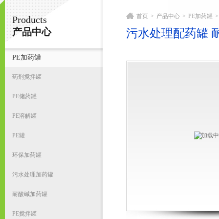
首页
>
产品中心
>
PE加药罐
>
Products
宁波君益塑业有限公司
产品中心
污水处理配药罐 
PE加药罐
首
药剂搅拌罐
PE储药罐
PE溶解罐
PE罐
环保加药罐
污水处理加药罐
耐酸碱加药罐
PE搅拌罐