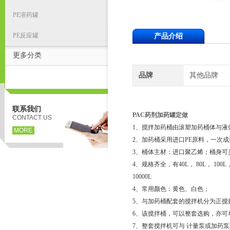
PE溶药罐
PE反应罐
产品介绍
更多分类
品牌
其他品牌
联系我们
PAC药剂加药罐定做
CONTACT US
1、搅拌加药桶由滚塑加药桶体与液
MORE
2、加药桶采用进口PE原料，一次
3、桶体主材：进口聚乙烯；桶身可
4、规格齐全，有40L， 80L， 100L，120
10000L
4、常用颜色：黄色、白色；
5、与加药桶配套的搅拌机分为正搅
6、该搅拌桶，可以整套选购，亦可
7、整套搅拌机可与 计量泵或加药