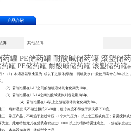
产品介绍
品牌
其他品牌
储药罐 PE储药罐 耐酸碱储药罐 滚塑储
储药罐 PE储药罐 耐酸碱储药罐 滚塑储药罐
特
明：（1）本溶器若装比重为1或以下之液体(弱酸、弱碱及水)一般使用寿命在5年以
长。
2）若装比重在1-1.2之间的酸碱液体则老化期为
10
年。
3）若装比重在1.2-1.4之间的酸碱液体则老化期为
8
年。
4）若装比重在1.4以上之酸碱液体则老化期为
5
年。
性二：所耐温度 高不超过摄氏70-80度，耐冷冻度不得低于摄氏零下30度。
性三：常压产品，不可施于超过常压（1个大气压力）以上之正压或负压；若需搅拌或酸碱
厚为宜。此项特性尤其在盛装容积超过10000L以上的桶体特需注意之。（
酸碱
浓度超过
性四：本容器为滚塑一体成型之产品，