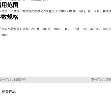
适用范围
层建筑二次供水、蓄水水处理净化设备配套工业用冷却水化工制剂、化工原料、各种
参数规格
司水箱产品型号齐全有：
250
升，
300
升，
500
升，
1
吨，
1.5
吨，
2
吨，
3
吨
,4
吨，
5
吨
,6
，
50
吨
上一产品：
航道浮标
下一产品：
直
相关产品