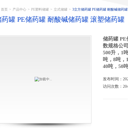
首页
>
产品中心
>
PE塑料储罐
>
立式储罐
>
3立方储药罐 PE储药罐 耐酸碱储药
储药罐 PE储药罐 耐酸碱储药罐 滚塑储药罐
储药罐 P
数规格公司
500升，1
吨，8吨，1
40吨，50
发布时间：2025
访问次数：204