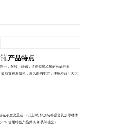
药罐
产品特点
性一：耐酸、耐碱；请参照聚乙烯耐药品性表
上，如放置在避阳光，避风雨的地方，使用寿命可大大
浓度比重在1.2以上时, 好加装补强套及加厚桶体
28% 使用特级产品并 好加装补强套）