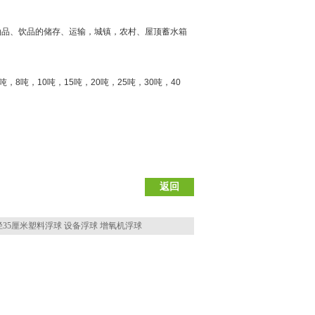
油品、饮品的储存、运输，城镇，农村、屋顶蓄水箱
吨，
8
吨，
10
吨，
15
吨，
20
吨，
25
吨，
30
吨，
40
返回
径35厘米塑料浮球 设备浮球 增氧机浮球