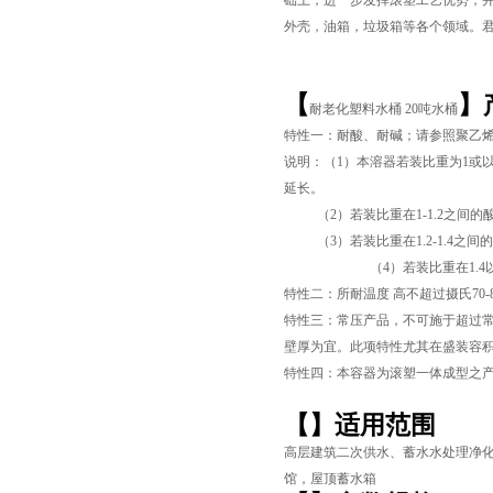
础上，进一步发挥滚塑工艺优势，
外壳，油箱，垃圾箱等各个领域。
【
】
耐老化塑料水桶 20吨水桶
特性一：耐酸、耐碱；请参照聚乙
说明：（1）本溶器若装比重为1或
延长。
（2）若装比重在1-1.2之间的酸
（3）若装比重在1.2-1.4之间
（4）若装比重在1.4以上
页
特性二：所耐温度 高不超过摄氏70
特性三：常压产品，不可施于超过常
壁厚为宜。此项特性尤其在盛装容积超
特性四：本容器为滚塑一体成型之
【
】适用范围
高层建筑二次供水、蓄水水处理净
馆，屋顶蓄水箱