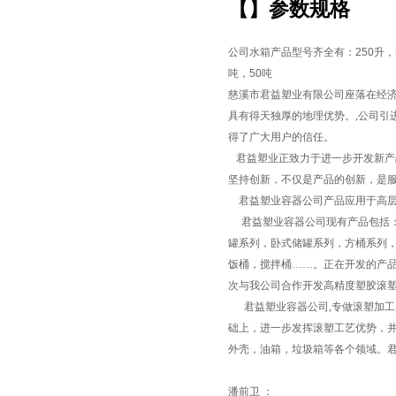
【
】参数规格
公司水箱产品型号齐全有：
250
升，
吨，
50
吨
慈溪市君益塑业有限公司座落在经济
具有得天独厚的地理优势。,公司引
得了广大用户的信任。
君益塑业正致力于进一步开发新产
坚持创新，不仅是产品的创新，是
君益塑业容器公司产品应用于高层
君益塑业容器公司现有产品包括：
罐系列，卧式储罐系列，方桶系列，
饭桶，搅拌桶……。正在开发的产品
次与我公司合作开发高精度塑胶滚塑产
君益塑业容器公司,专做滚塑加工
础上，进一步发挥滚塑工艺优势，
外壳，油箱，垃圾箱等各个领域。
潘前卫 ：