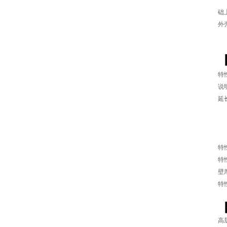
君
础
外
特
说
延
（
（
页
（
特
特
壁
特
高