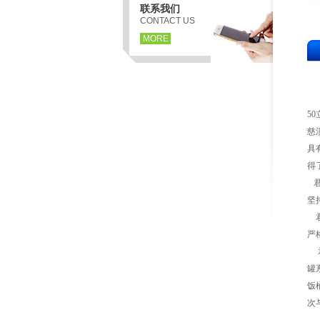
联系我们
CONTACT US
MORE
5
慈
具
得
君
坚
君
严
君
罐
饭
次