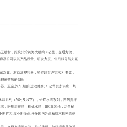
玉桥村，距杭州湾跨海大桥约30公里，交通方便，
业容器公司以其产品质量、研发力度、售后服务能力赢
家双赢。君益滚塑容器，坚持以客户需求为 要素，
感和荣誉感的创新！
五金,汽车,船舶;运动健身;！ 公司的所有出口均
箱系列（50吨及以下），锥底水塔系列，溶药搅拌
球，医用周转箱，机械水箱，IBC集装桶，活鱼桶，
断扩大;度不断提高,许多国内外高精技术机构也多