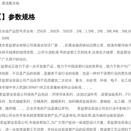
，屋顶蓄水箱
【
】参数规格
司水箱产品型号齐全有：
250
升，
300
升，
500
升，
1
吨，
1.5
吨，
2
吨，
3
吨
,4
吨，
5
吨
,6
，
50
吨
溪市君益塑业有限公司座落在经济厂家，，距离余姚高铁站仅两公里，慈溪市横河镇乌
有得天独厚的地理优势。,公司引进欧洲 早的滚塑工艺和技术,自身实力雄厚，君益塑
了广大用户的信任。
益塑业正致力于进一步开发新产品，致力于中国滚塑行业的世界化，致力于客户与厂
持创新，不仅是产品的创新，是服务于该行业的创新，也是一种对于滚塑行业的责任
益塑业容器公司产品应用于高层建筑二次供水、蓄水、水处理、环保、电子、化工容
格专循中华人民国GB9687-88卫生质量标准和企业标准,，，,。
益塑业容器公司现有产品包括：浮球浮体系列，泳池过滤外壳，滚塑油箱系列，PT水
系列，卧式储罐系列，方桶系列，圆桶系列，加药桶溶盐箱系列，废物箱，化工桶，浮
桶，搅拌桶……。正在开发的产品是难以罗列。 君益塑业容器公司在行业中影响力不
与我公司合作开发高精度塑胶滚塑产品;产品多样化;市场应用;成为储存运输容器的 ;
益塑业容器公司,专做滚塑加工,为广大用户提供一体成型设计方案。君益塑业容器
上，进一步发挥滚塑工艺优势，并结合目前滚塑产品的应用前景，将滚塑工艺运用到