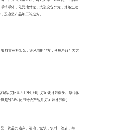
公司，在原有滚塑水箱、卧式储罐、加药桶产品的基
了浮球浮体，化粪池外壳，大型设备外壳，泳池过滤
作，及滚塑产品加工等服务。
上，如放置在避阳光，避风雨的地方，使用寿命可大大
浓度比重在1.2以上时, 好加装补强套及加厚桶体
度超过28% 使用特级产品并 好加装补强套）
油品、饮品的储存、运输，城镇，农村、酒店，宾