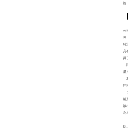
馆
公
吨
慈
具
得
君
坚
君
严
君
罐
饭
次
君
础