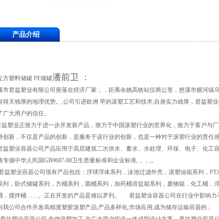
产品介绍
潘前卫 ：
0立方塑料储罐 PE储罐
溪市君益塑业有限公司座落在经济厂家，，距离余姚高铁站仅两公里，慈溪市横河镇乌
有得天独厚的地理优势。,公司引进欧洲 早的滚塑工艺和技术,自身实力雄厚，君益塑
了广大用户的信任。
益塑业正致力于进一步开发新产品，致力于中国滚塑行业的世界化，致力于客户与厂
持创新，不仅是产品的创新，是服务于该行业的创新，也是一种对于滚塑行业的责任
益塑业容器公司产品应用于高层建筑二次供水、蓄水、水处理、环保、电子、化工容器、
格专循中华人民国GB9687-88卫生质量标准和企业标准,，，,。
益塑业容器公司现有产品包括：浮球浮体系列，泳池过滤外壳，滚塑油箱系列，PT水
系列，卧式储罐系列，方桶系列，圆桶系列，加药桶溶盐箱系列，废物箱，化工桶，浮
桶，搅拌桶……。正在开发的产品是难以罗列。 君益塑业容器公司在行业中影响力不
与我公司合作开发高精度塑胶滚塑产品;产品多样化;市场应用;成为储存运输容器的 ;