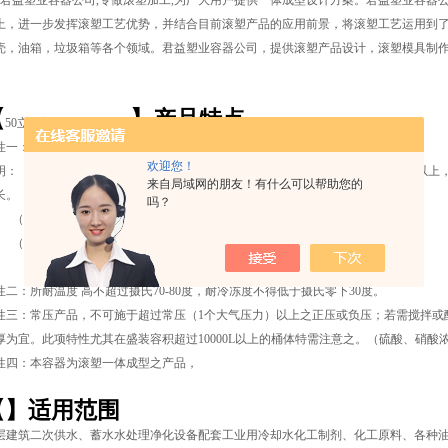
益塑业容器公司,专做滚塑加工,为广大用户提供一体成型设计方案。君益塑业容器
上，进一步发挥滚塑工艺优势，并结合目前滚塑产品的应用前景，将滚塑工艺运用到
壳，油箱，垃圾箱等各个领域。君益塑业容器公司，提供滚塑产品设计，滚塑模具制
【
】产品特点
50立方塑料储罐 PE储罐
性一：耐酸、耐碱；请参照聚乙烯耐药品性表
欢迎您！
明：（1）本溶器若装比重为1或以下之液体(弱酸、弱碱及水)一般使用寿命在5年以
来自局域网的朋友！有什么可以帮助您的
长。
吗？
2）若装比重在1-1.2之间的酸碱液体则老化期为4-5年。
3）若装比重在1.2-1.4之间的酸碱液体则老化期为3年。
4）若装比重在1.4以上之酸碱液体则老化期为2年。
性二：所耐温度 高不超过摄氏70-80度，耐冷冻度不得低于摄氏零下30度。
性三：常压产品，不可施于超过常压（1个大气压力）以上之正压或负压；若需搅拌或酸碱
厚为宜。此项特性尤其在盛装容积超过10000L以上的桶体特需注意之。（硫酸、硝酸浓
性四：本容器为滚塑一体成型之产品，
【
】适用范围
层建筑二次供水、蓄水水处理净化设备配套工业用冷却水化工制剂、化工原料、各种