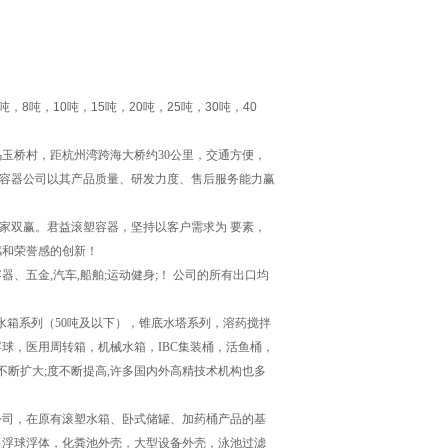
吨，
8
吨，
10
吨，
15
吨，
20
吨，
25
吨，
30
吨，
40
玉桥村，距杭州湾跨海大桥约30公里，交通方便，
业容器公司以其产品质量、研发力度、售后服务能力赢
家双赢。君益滚塑容器，坚持以客户需求为 要素，
感和荣誉感的创新！
器、五金,汽车
,
船舶;运动健身;！ 公司的所有出口均
箱系列（50吨及以下），锥底水塔系列，溶药搅拌
球，医用周转箱，机械水箱，IBC集装桶，活鱼桶，
断扩大;度不断提高,许多国内外高精技术机构也多
公司，在原有滚塑水箱、卧式储罐、加药桶产品的基
了浮球浮体，化粪池外壳，大型设备外壳，泳池过滤