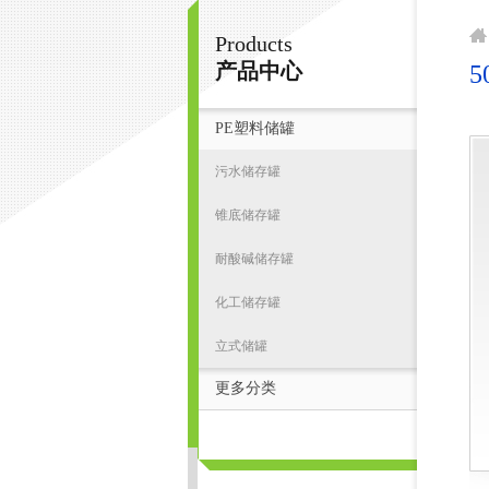
Products
宁波君益塑业有限公司
产品中心
PE塑料储罐
首
污水储存罐
锥底储存罐
耐酸碱储存罐
化工储存罐
立式储罐
更多分类