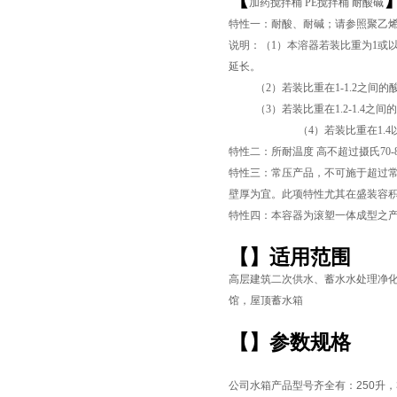
加药搅拌桶 PE搅拌桶 耐酸碱
特性一：耐酸、耐碱；请参照聚乙
说明：（1）本溶器若装比重为1或
延长。
（2）若装比重在1-1.2之间的酸
（3）若装比重在1.2-1.4之间
（4）若装比重在1.4以上
特性二：所耐温度 高不超过摄氏70
特性三：常压产品，不可施于超过常
壁厚为宜。此项特性尤其在盛装容积超
特性四：本容器为滚塑一体成型之
页
【
】适用范围
高层建筑二次供水、蓄水水处理净
馆，屋顶蓄水箱
【
】参数规格
公司水箱产品型号齐全有：
250
升，