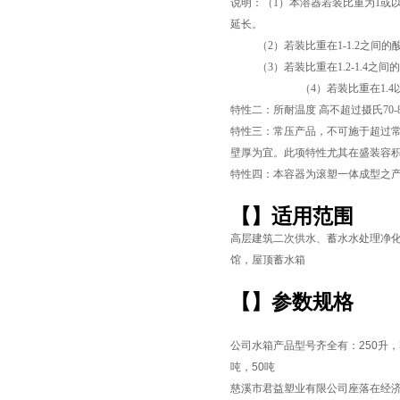
说明：（1）本溶器若装比重为1或
延长。
（2）若装比重在1-1.2之间的酸
（3）若装比重在1.2-1.4之间
（4）若装比重在1.4以上
特性二：所耐温度 高不超过摄氏70
特性三：常压产品，不可施于超过常
壁厚为宜。此项特性尤其在盛装容积超
特性四：本容器为滚塑一体成型之
【
】适用范围
页
高层建筑二次供水、蓄水水处理净
馆，屋顶蓄水箱
【
】参数规格
公司水箱产品型号齐全有：
250
升，
吨，
50
吨
慈溪市君益塑业有限公司座落在经济